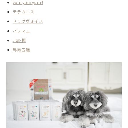
yum yum yum !
テラカニス
ドッグヴォイス
ハレマエ
北の極
馬肉五膳