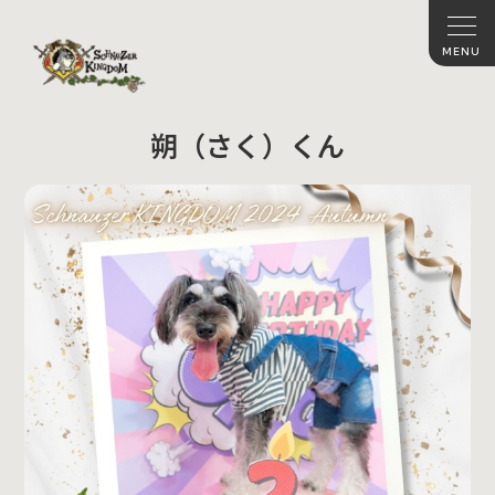
朔（さく）くん